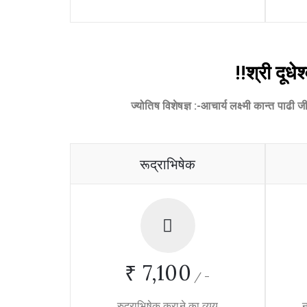
!!श्री दूधे
ज्योतिष विशेषज्ञ :-आचार्य लक्ष्मी कान्त पाढी 
रूद्राभिषेक
₹ 7,100
/
-
रुद्राभिषेक कराने का व्यय
न