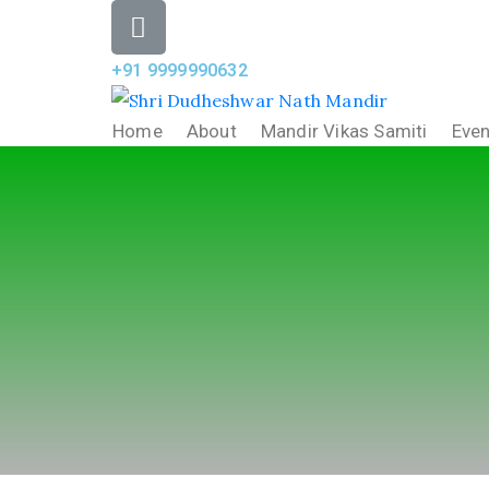
+91 9999990632
Home
About
Mandir Vikas Samiti
Even