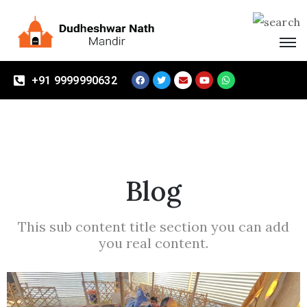
Home
+91 9999990632
About
Mandir
Vikas
Samiti
Blog
Events
Visitors
This sub content title section you can add
Contact
you real content.
Us
Donate