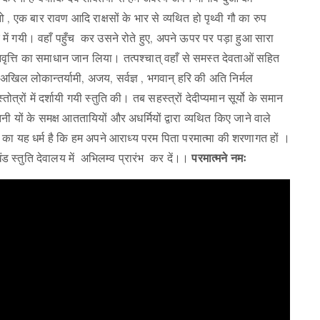
ुनो , एक बार रावण आदि राक्षसों के भार से व्यथित हो पृथ्वी गौ का रुप
 में गयी। वहाँ पहुँच कर उसने रोते हुए, अपने ऊपर पर पड़ा हुआ सारा
 निवृत्ति का समाधान जान लिया। तत्पश्चात् वहाँ से समस्त देवताओं सहित
 अखिल लोकान्तर्यामी, अजय, सर्वज्ञ , भगवान् हरि की अति निर्मल
त्रों में दर्शायी गयी स्तुति की। तब सहस्त्रों देदीप्यमान सूर्यो के समान
ं के समक्ष आततायियों और अधर्मियों द्वारा व्यथित किए जाने वाले
ं का यह धर्म है कि हम अपने आराध्य परम पिता परमात्मा की शरणागत हों ।
खंड स्तुति देवालय में अभिलम्व प्रारंभ कर दें।।
परमात्मने नमः