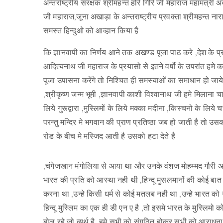
अन्तर्राष्ट्रीय संरक्षक श्रीमहन्त हरि गिरि जी महाराज महामंत्री अख
जी महाराज,जूना अखाड़ा के अन्तराष्ट्रीय प्रवक्ता श्रीमहन्त न
समस्त हिन्दुओ को आव्हान किया है
कि ज्ञानवापी का निर्णय आने तक अखण्ड पूजा पाठ करे ,देश के प्रधान
आदित्यनाथ जी महाराज के प्रयासो से इतने वर्षो के उपरांत हमे 
पूजा उपासना करेंगे तो निश्चित ही समस्याओं का समाधान हो जायेगा 
,श्रीकृष्ण जन्म भूमी ,ज्ञानवापी काशी विश्वानाथ जी हमे मिलाना च
लिये गुरूद्वारा ,मुस्लिमों के लिये मक्का मदीना ,किस्चनो के लिये
परन्तु मन्दिर मे भगवान की प्राण प्रतिष्ठा जब हो जाती है तो उ
रोड के बीच मे मस्जिद आती है उसको हटा देते है
,चंगेजखान मंगोलिया से आया था और उनके वंशज मोहम्मद गौर
भारत की प्रति को आस्था नही थी ,हिन्दू मुसलमानों की कोई बात न
करना था ,उन्हे किसी धर्म से कोई मतलब नही था ,उन्हे भारत को
हिन्दू मुस्लिम का एक ही डी एन ए है ,तो इसमे भारत के मुस्लिमो
बोल रहे जो व्यर्थ है ,हमे सभी को संगठित होकर सभी को आराधना 