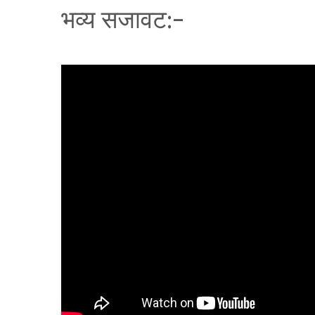
भव्य सजावट:-