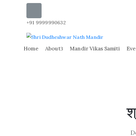
+91 9999990632
Home
About
Mandir Vikas Samiti
Eve
श
D