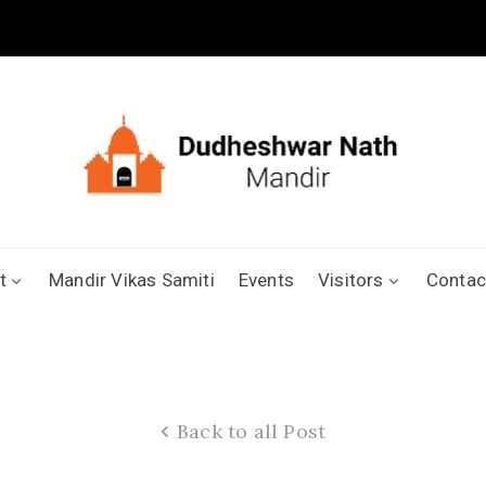
t
Mandir Vikas Samiti
Events
Visitors
Contac
Back to all Post