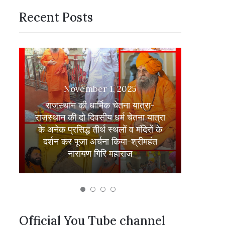
Recent Posts
श्री दा
October 19, 2025
ा
भक्त
श्रीमहंत नारायण गिरि महाराज ने प्राचीन
कृपापात
हनुमान मंदिर में दिल्ली संत महामंडल के
हरिद्व
भंडारे का शुभारंभ किया।
Official You Tube channel