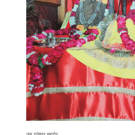
October 15, 2025
श्री दादा दरबार सिद्धनाथ महादेव के परम
October
भक्त व श्री गुरु नेपाली दादाजी के
कृपापात्र मंगल सिंह सांखला की अस्थियाँ
दीपज्ज्योतिर्नमोस्तु
हरिद्वार में विसर्जित की गईंः श्रीमहंत
अक्टूबर को मनाय
नारायण गिरि महाराज
नारायण ग
जय दूधेश्वर महादेव