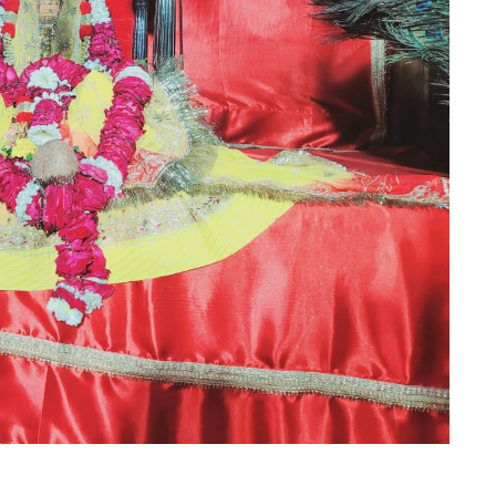
November 1, 2025
राजस्थान की धार्मिक चेतना यात्रा-
 13, 2025
राजस्थान की दो दिवसीय धर्म चेतना यात्र
ते-दीपावली का पर्व 20
के अनेक प्रसिद्ध तीर्थ स्थलों व मंदिरों के
ा जाएगा: श्रीमहंत
दर्शन कर पूजा अर्चना किया-श्रीमहंत
िरि महाराज
नारायण गिरि महाराज