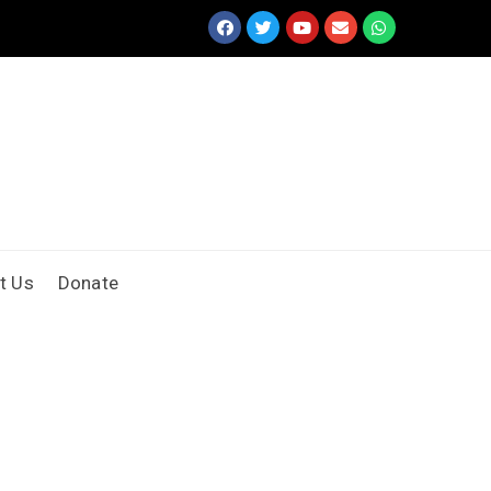
t Us
Donate