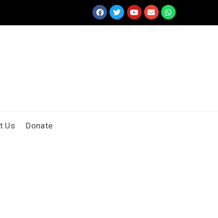
t Us
Donate