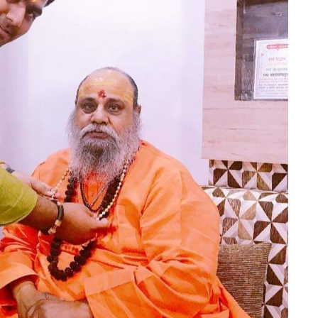
November 1, 2025
राजस्थान की धार्मिक चेतना यात्रा-
 13, 2025
राजस्थान की दो दिवसीय धर्म चेतना यात्र
ते-दीपावली का पर्व 20
के अनेक प्रसिद्ध तीर्थ स्थलों व मंदिरों के
ा जाएगा: श्रीमहंत
दर्शन कर पूजा अर्चना किया-श्रीमहंत
िरि महाराज
नारायण गिरि महाराज