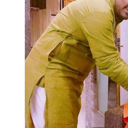
October 15, 2025
श्री दादा दरबार सिद्धनाथ महादेव के परम
October
भक्त व श्री गुरु नेपाली दादाजी के
कृपापात्र मंगल सिंह सांखला की अस्थियाँ
दीपज्ज्योतिर्नमोस्तु
हरिद्वार में विसर्जित की गईंः श्रीमहंत
अक्टूबर को मनाय
नारायण गिरि महाराज
नारायण ग