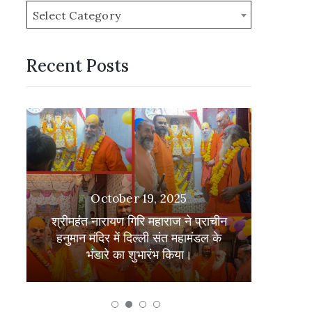
Select Category
Recent Posts
श्री दा
October 19, 2025
ा
भक्त
श्रीमहंत नारायण गिरि महाराज ने प्राचीन
कृपापात
हनुमान मंदिर में दिल्ली संत महामंडल के
हरिद्व
भंडारे का शुभारंभ किया।