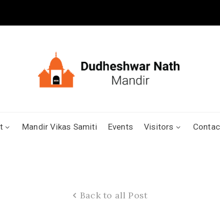
t
Mandir Vikas Samiti
Events
Visitors
Contac
Back to all Post