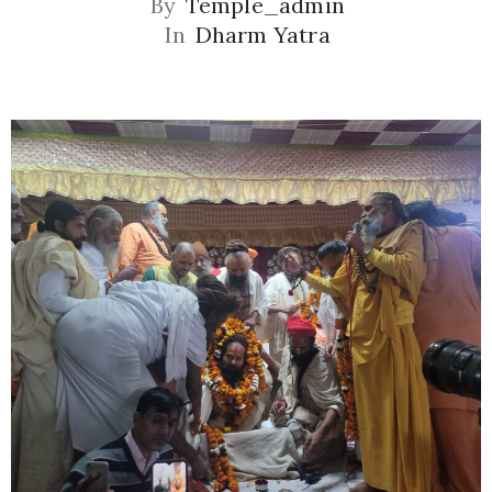
By
Temple_admin
In
Dharm Yatra
Privacy
Policy
/
Terms
of