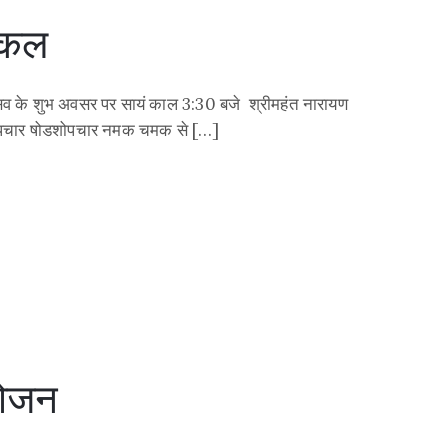
व कल
त्सव के शुभ अवसर पर सायं काल 3:30 बजे श्रीमहंत नारायण
का पंचोपचार षोडशोपचार नमक चमक से […]
आयोजन